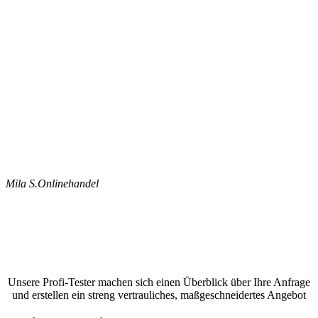
Mila S.
Onlinehandel
Jetzt ein Google Bewertungen schreiben
lassen und ein unverbindliches Angebot
anfordern
Unsere Profi-Tester machen sich einen Überblick über Ihre Anfrage
und erstellen ein streng vertrauliches, maßgeschneidertes Angebot