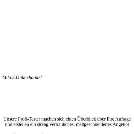
Mila S.
Onlinehandel
Jetzt ein Google Bewertungen schreiben
lassen und ein unverbindliches Angebot
anfordern
Unsere Profi-Tester machen sich einen Überblick über Ihre Anfrage
und erstellen ein streng vertrauliches, maßgeschneidertes Angebot